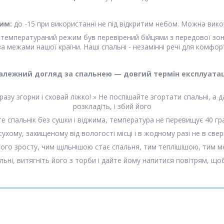
им:
до -15 при використанні не під відкритим небом. Можна вико
, температураний режим був перевірений бійцями з передової зо
 межами нашої країни. Наші спальні - незамінні речі для комфорт
алежний догляд за спальнею — довгий термін експлуатац
азу згорни і сховай ліжко! » Не поспішайте згортати спальні, а 
розкладіть, і збий його
е спальнік без сушки і віджима, температура не перевищує 40 гр
ухому, захищеному від вологості місці і в жодному разі не в све
вого зросту, чим щільнішою стає спальня, тим теплішішою, тим мен
льні, витягніть його з торби і дайте йому напитися повітрям, щ