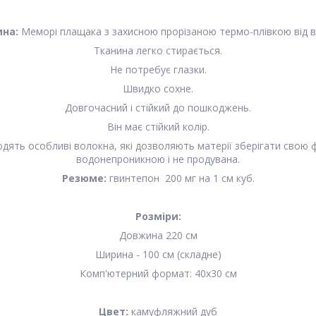
ина:
Меморі плащака з захисною прорізаною термо-плівкою від в
Тканина легко стирається.
Не потребує глазки.
Швидко сохне.
Довгочасний і стійкий до пошкоджень.
Він має стійкий колір.
ходять особливі волокна, які дозволяють матерії зберігати свою 
водонепроникною і не продувана.
Резюме:
гвинтепон 200 мг на 1 см куб.
Розміри:
Довжина 220 см
Ширина - 100 cм (складне)
Комп'ютерний формат: 40x30 см
Цвет:
камуфляжний дуб