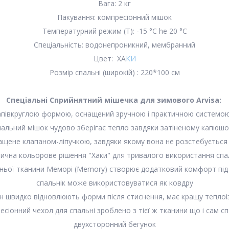
Вага: 2 кг
Пакування: компресіонний мішок
Температурний режим (Т): -15 °С he 20 °С
Спеціальність: водонепроникний, мембранний
Цвет: ХА
КИ
Розмір спальні (широкій) : 220*100 см
Спеціальні
Сприйнятний мішечка для зимового Arvisa
:
півкруглою формою, оснащений зручною і практичною системою
альний мішок чудово зберігає тепло завдяки затіненому капюш
ащене клапаном-ліпучкою, завдяки якому вона не розстебується
ична кольорове рішення "Хаки" для тривалого використання спа
ьої тканини Меморі (Memory) створює додатковий комфорт під 
спальнік може використовуватися як ковдру
он швидко відновлюють форми після стиснення, має кращу теплоі
сіонний чехол для спальні зроблено з тієї ж тканини що і сам сп
двухсторонний бегунок