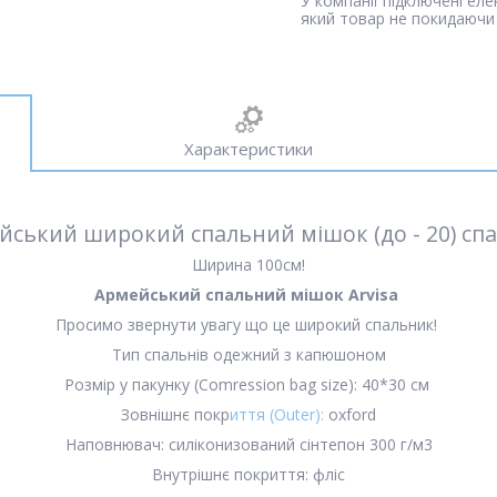
У компанії підключені ел
який товар не покидаючи 
Характеристики
йський широкий спальний мішок (до - 20) спа
Ширина 100см!
Армейський спальний мішок Arvisa
Просимо звернути увагу що це широкий спальник!
Тип спальнів одежний з капюшоном
Розмір у пакунку (Comression bag size): 40*30 см
Зовнішнє покр
иття (Outer):
oxford
Наповнювач: силіконизований сінтепон 300 г/м3
Внутрішнє покриття: фліс