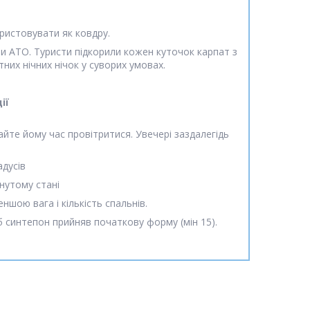
ристовувати як ковдру.
ни АТО. Туристи підкорили кожен куточок карпат з
них нічних нічок у суворих умовах.
ії
дайте йому час провітритися. Увечері заздалегідь
адусів
рнутому стані
шою вага і кількість спальнів.
об синтепон прийняв початкову форму (мін 15).