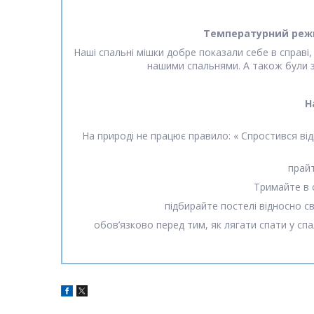
Температурний реж
Наші спальні мішки добре показали себе в справі
нашими спальнями. А також були за
Н
На природі не працює правило: « Спростився відр
прайт
Тримайте в с
підбирайте постелі відносно с
обов’язково перед тим, як лягати спати у спа