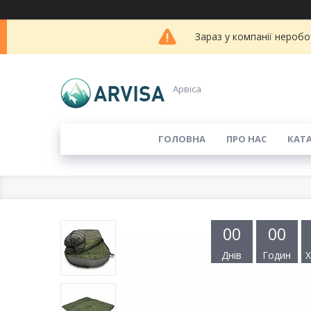
Зараз у компанії неробо
Арвіса
ГОЛОВНА
ПРО НАС
КАТ
0
0
0
0
Днів
Годин
Х