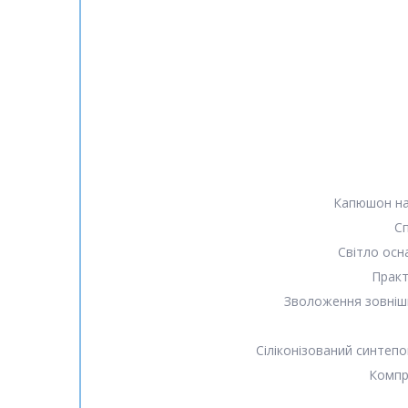
Капюшон на
Сп
Світло осн
Практ
Зволоження зовнішн
Сіліконізований синтеп
Компре