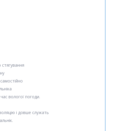
 стягування
ону
 самостійно
льніка
час вологої погоди.
золяцію і довше служать
альнік.