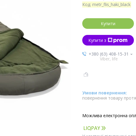
Код:
metr_flis_haki_black
Купити
Купити з
+380 (63) 408-15-31
Viber, life
повернення товару протя