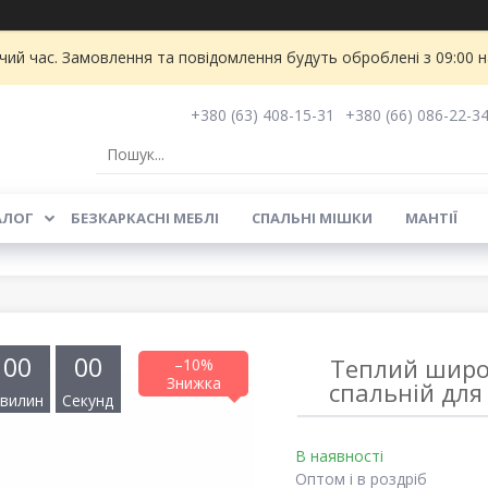
чий час. Замовлення та повідомлення будуть оброблені з 09:00 
+380 (63) 408-15-31
+380 (66) 086-22-3
АЛОГ
БЕЗКАРКАСНІ МЕБЛІ
СПАЛЬНІ МІШКИ
МАНТІЇ
0
0
0
0
Теплий широк
–10%
спальній для
вилин
Секунд
В наявності
Оптом і в роздріб