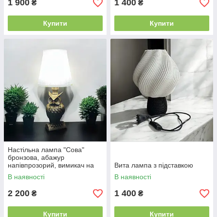
1 900
1 400
₴
₴
Купити
Купити
Настільна лампа "Сова"
бронзова, абажур
напівпрозорий, вимикач на
Вита лампа з підставкою
дроті, 220В
В наявності
В наявності
2 200
1 400
₴
₴
Купити
Купити