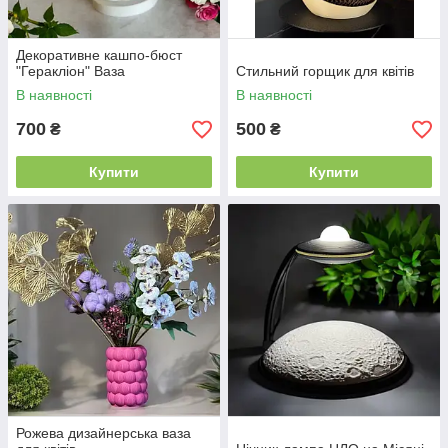
Декоративне кашпо-бюст
"Геракліон" Ваза
Стильний горщик для квітів
В наявності
В наявності
700
500
₴
₴
Купити
Купити
Рожева дизайнерська ваза