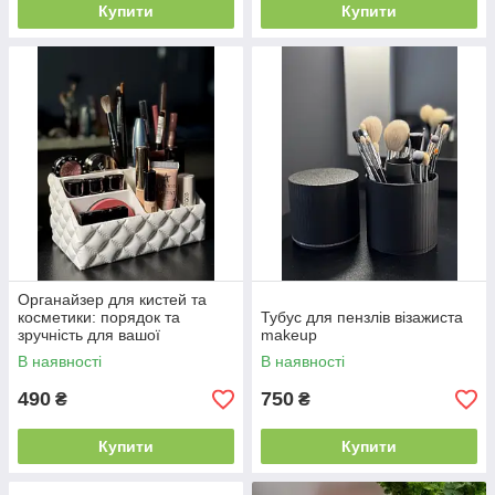
Купити
Купити
Органайзер для кистей та
косметики: порядок та
Тубус для пензлів візажиста
зручність для вашої
makeup
косметики білий
В наявності
В наявності
490
750
₴
₴
Купити
Купити