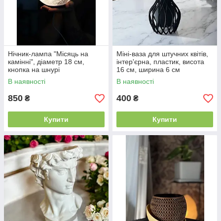
Нічник-лампа "Місяць на
Міні-ваза для штучних квітів,
камінні", діаметр 18 см,
інтер'єрна, пластик, висота
кнопка на шнурі
16 см, ширина 6 см
В наявності
В наявності
850
400
₴
₴
Купити
Купити