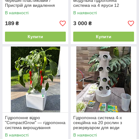
черешні пластиковий /
модульна гідропонна
Пристрій для видалення
система на 4 яруси 12
кісточок ручний, 15 см
рослин
В наявності
В наявності
189
3 000
₴
₴
Купити
Купити
Гідропонне відро
Гідропонна система 4-х
"CompactGrow" — гідропонна
секційна на 20 рослин з
система вирощування
резервуаром для води
рослин
В наявності
В наявності