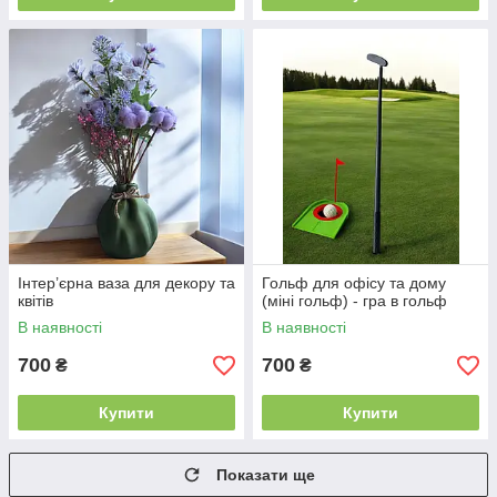
Інтер’єрна ваза для декору та
Гольф для офісу та дому
квітів
(міні гольф) - гра в гольф
В наявності
В наявності
700
700
₴
₴
Купити
Купити
Показати ще