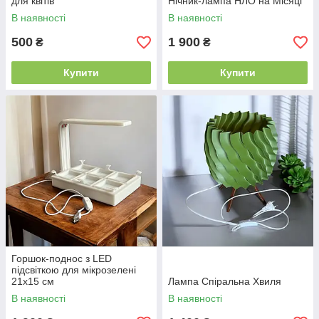
для квітів
Нічник-лампа НЛО на Місяці
В наявності
В наявності
500
1 900
₴
₴
Купити
Купити
Горшок-поднос з LED
підсвіткою для мікрозелені
21х15 см
Лампа Спіральна Хвиля
В наявності
В наявності