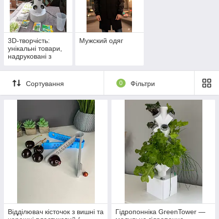
3D-творчість:
Мужский одяг
унікальні товари,
надруковані з
турботою
Сортування
0
Фільтри
Відділювач кісточок з вишні та
Гідропонніка GreenTower —