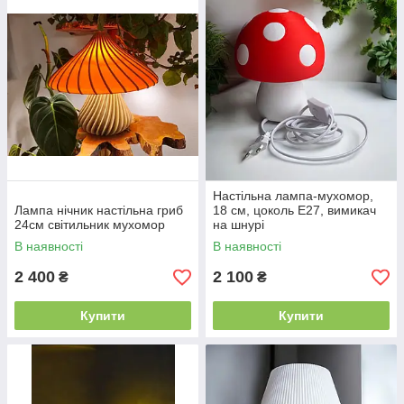
Настільна лампа-мухомор,
Лампа нічник настільна гриб
18 см, цоколь E27, вимикач
24см світильник мухомор
на шнурі
В наявності
В наявності
2 400
2 100
₴
₴
Купити
Купити