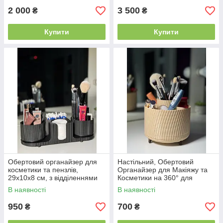
2 000
3 500
₴
₴
Купити
Купити
Обертовий органайзер для
Настільний, Обертовий
косметики та пензлів,
Органайзер для Макіяжу та
29x10x8 см, з відділеннями
Косметики на 360° для
для пензлів та ватних дисків
Пензлів, Помади, Лаку,
В наявності
В наявності
Канцелярії, бежевий
950
700
₴
₴