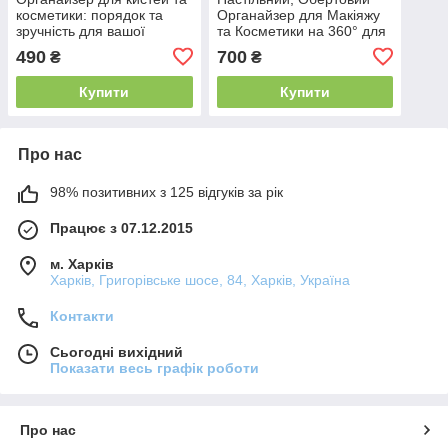
косметики: порядок та
Органайзер для Макіяжу
зручність для вашої
та Косметики на 360° для
косметики білий
Пензлів, Помади, Лаку,
490
700
₴
₴
Канцелярії, бежевий
Купити
Купити
Про нас
98% позитивних з 125 відгуків за рік
Працює з 07.12.2015
м. Харків
Харків, Григорівське шосе, 84, Харків, Україна
Контакти
Сьогодні вихідний
Показати весь графік роботи
Про нас