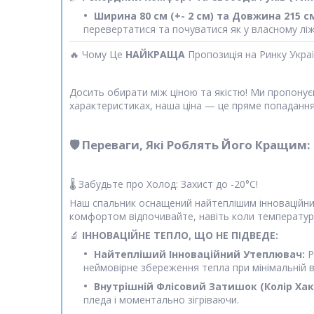
Ширина 80 см (+- 2 см) та Довжина 215 см
перевертатися та почуватися як у власному ліж
🔥 Чому Це
НАЙКРАЩА
Пропозиція на Ринку Укра
Досить обирати між ціною та якістю! Ми пропону
характеристиках, наша ціна — це пряме попадання
🛡️ Переваги, Які Роблять Його Кращим:
🌡️ Забудьте про Холод: Захист до -20°C!
Наш спальник оснащений найтеплішим інноваційним
комфортом відпочивайте, навіть коли температура
🔬
ІННОВАЦІЙНЕ ТЕПЛО, ЩО НЕ ПІДВЕДЕ:
Найтепліший Інноваційний Утеплювач:
Р
неймовірне збереження тепла при мінімальній ваз
Внутрішній Флісовий Затишок (Колір Хакі
пледа і моментально зігріваючи.