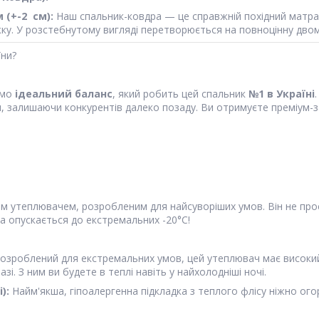
 (+-2 см):
Наш спальник-ковдра — це справжній похідний матрац
ку. У розстебнутому вигляді перетворюється на повноцінну двом
їни?
ємо
ідеальний баланс
, який робить цей спальник
№1 в Україні
, залишаючи конкурентів далеко позаду. Ви отримуєте преміум-з
 утеплювачем, розробленим для найсуворіших умов. Він не прост
 опускається до екстремальних -20°C!
озроблений для екстремальних умов, цей утеплювач має високи
і. З ним ви будете в теплі навіть у найхолодніші ночі.
):
Найм'якша, гіпоалергенна підкладка з теплого флісу ніжно ог