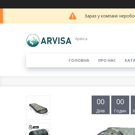
Зараз у компанії неробо
Арвіса
ГОЛОВНА
ПРО НАС
КАТ
0
0
0
0
Днів
Годин
Х