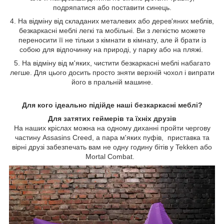
подряпатися або поставити синець.
4. На відміну від складаних металевих або дерев'яних меблів,
безкаркасні меблі легкі та мобільні. Ви з легкістю можете
переносити її не тільки з кімнати в кімнату, але й брати із
собою для відпочинку на природі, у парку або на пляжі.
5. На відміну від м'яких, чистити безкаркасні меблі набагато
легше. Для цього досить просто зняти верхній чохол і випрати
його в пральній машине.
Для кого ідеально підійде наші безкаркасні меблі?
Для затятих геймерів та їхніх друзів
На наших кріслах можна на одному диханні пройти чергову
частину Assasins Creed, а пара м'яких пуфів, приставка та
вірні друзі забезпечать вам не одну годину бітів у Tekken або
Mortal Combat.