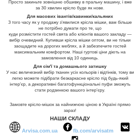
Просто закиньте зовнішню обшивку в пральну машину, і вже
за 30 хвилин крісло буде як нове.
Для масових івантів/кавинки/кальяних
З того часу як у продажу з'явилися крісла мішки, вам більше
не потрібно думати про те, що
куди розмістити гостей свята або клієнтів вашого закладу —
вибір очевидний. Купивши крісла мішки оптом, ви не тільки
заощадите на дорогих меблях, а й забезпечите гостей
максимальним комфортом. Наші гуртові ціни діють на
замовлення від 10 одиниць.
Для сім'ї та домашнього затишку
У нас величезний вибір тканин усіх кольорів і відтінків, тому ви
легко можете підібрати безкаркасне крісло під будь-який
інтер'єр, а декоративні багатофункціональні пуфи зможуть
стати родзинкою вашого інтер'єру.
Замовте крісло-мішок за найнижчою ціною в Україні прямо
зараз!
НАШИ СКЛАДУ
Arvisa.com.ua
fb.com/arvisatm