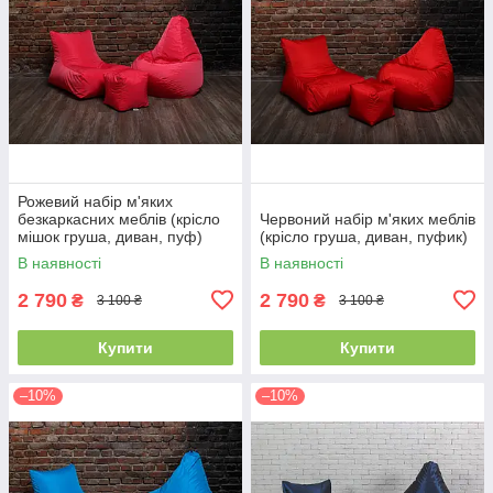
Рожевий набір м'яких
безкаркасних меблів (крісло
Червоний набір м'яких меблів
мішок груша, диван, пуф)
(крісло груша, диван, пуфик)
В наявності
В наявності
2 790
2 790
₴
₴
3 100 ₴
3 100 ₴
Купити
Купити
–10%
–10%