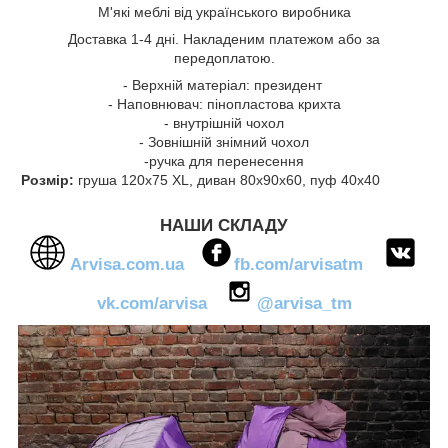
М'які меблі від українського виробника
Доставка 1-4 дні. Накладеним платежом або за
передоплатою.
- Верхній матеріал: президент
- Наповнювач: пінопластова крихта
- внутрішній чохол
- Зовнішній знімний чохол
-ручка для перенесення
Розмір:
груша 120х75 XL, диван 80х90х60, пуф 40х40
НАШИ СКЛАДУ
Arvisa.com.ua
fb.com/arvisatm
vk.com/arvisa
@arvisa_tm