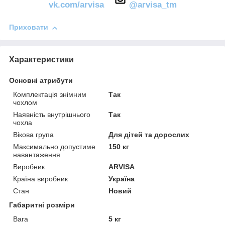
vk.com/arvisa
@arvisa_tm
Приховати
Характеристики
Основні атрибути
Комплектація знімним
Так
чохлом
Наявність внутрішнього
Так
чохла
Вікова група
Для дітей та дорослих
Максимально допустиме
150 кг
навантаження
Виробник
ARVISA
Країна виробник
Україна
Стан
Новий
Габаритні розміри
Вага
5 кг