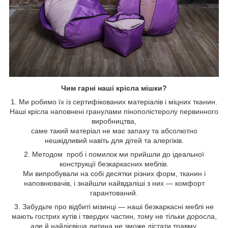
Чим гарні наші крісла мішки?
1. Ми робимо їх із сертифікованих матеріалів і міцних тканин.
Наші крісла наповнені гранулами пінополістеролу первинного
виробництва,
саме такий матеріал не має запаху та абсолютно
нешкідливий навіть для дітей та алергіків.
2. Методом проб і помилок ми прийшли до ідеальної
конструкції безкаркасних меблів.
Ми випробували на собі десятки різних форм, тканин і
наповнювачів, і знайшли найвдаліші з них — комфорт
гарантований.
3. Забудьте про відбиті мізинці — наші безкаркасні меблі не
мають гострих кутів і твердих частин, тому не тільки доросла,
але й найдієвіша дитина не зможе дістати травму,