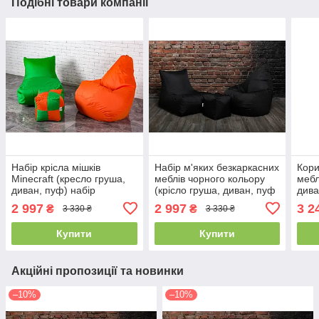
Подібні товари компанії
Набір крісла мішків
Набір м'яких безкаркасних
Кори
Minecraft (кресло груша,
меблів чорного кольору
мебл
диван, пуф) набір
(крісло груша, диван, пуф
дива
безкаркасної м'якої меблі
XL)
рорі
2 997
2 997
3 2
₴
₴
3 330 ₴
3 330 ₴
Майнкрафт
Купити
Купити
Акційні пропозиції та новинки
–10%
–10%