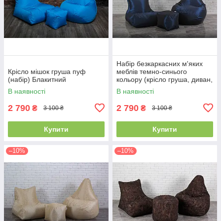
Набір безкаркасних м'яких
Крісло мішок груша пуф
меблів темно-синього
(набір) Блакитний
кольору (крісло груша, диван,
пуф)
В наявності
В наявності
2 790
2 790
₴
₴
3 100 ₴
3 100 ₴
Купити
Купити
–10%
–10%