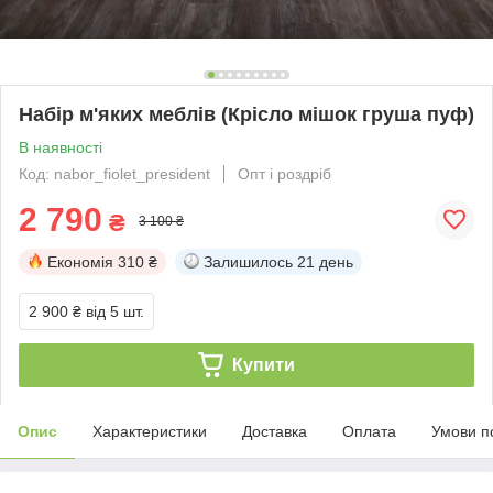
Набір м'яких меблів (Крісло мішок груша пуф)
В наявності
Код: nabor_fiolet_president
Опт і роздріб
2 790
₴
3 100 ₴
Економія
310 ₴
Залишилось
21 день
2 900 ₴
від 5 шт.
Купити
Опис
Характеристики
Доставка
Оплата
Умови п