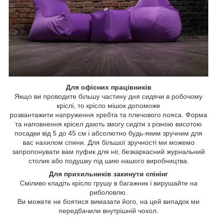
Для офісних працівників
Якщо ви проводите більшу частину дня сидячи в робочому
кріслі, то крісло мішок допоможе
розвантажити напруження хребта та плечового пояса. Форма
та наповнення крісел дають змогу сидіти з різною висотою
посадки від 5 до 45 см і абсолютно будь-яким зручним для
вас нахилом спини. Для більшої зручності ми можемо
запропонувати вам пуфик для ніг, безкаркасний журнальний
столик або подушку під шию нашого виробництва.
Для прихильників закинути спінінг
Сміливо кладіть крісло грушу в багажник і вирушайте на
риболовлю.
Ви можете не боятися вимазати його, на цей випадок ми
передбачили внутрішній чохол.