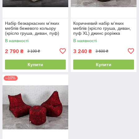
Набір безкаркасних м'яких
Коричневий набір м'яких
меблів бежевого кольору
меблів (крісло груша, диван,
(крісло груша, диван, пуф)
пуф XL) джинс роріжка
В наявності
В наявності
2 790
3 240
₴
₴
3 100 ₴
3 600 ₴
Купити
Купити
–10%