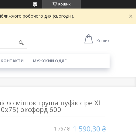
Кошик
йближчого робочого дня (сьогодні).
4
Кошик
КОНТАКТИ
МУЖСКИЙ ОДЯГ
ісло мішок груша пуфік сіре XL
20х75) оксфорд 600
1 590,30 ₴
1 767 ₴