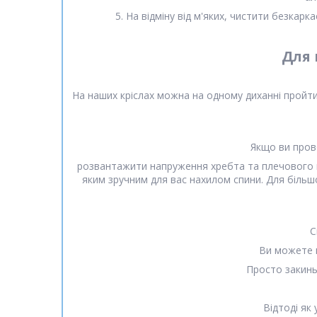
5. На відміну від м'яких, чистити безкар
Для 
На наших кріслах можна на одному диханні пройти ч
Якщо ви пров
розвантажити напруження хребта та плечового по
яким зручним для вас нахилом спини. Для більш
С
Ви можете н
Просто закинь
Відтоді як