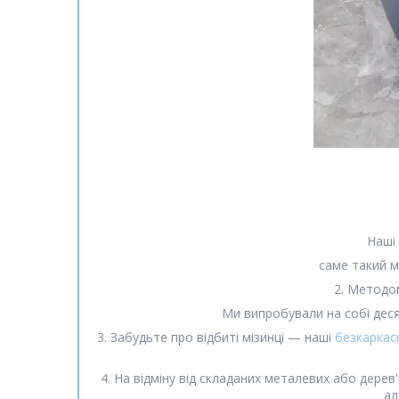
Наші
саме такий м
2. Методом
Ми випробували на собі деся
3. Забудьте про відбиті мізинці — наші
безкаркасн
4. На відміну від складаних металевих або дерев'
ал