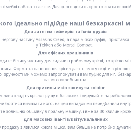
касні меблі набагато легше. Для цього досить просто зняти верхні
кого ідеально підійде наші безкаркасні м
Для затятих геймерів та їхніх друзів
ергову частину Assasins Creed, а пара м'яких пуфів, приставка т
у Tekken або Mortal Combat.
Для офісних працівників
одите більшу частину дня сидячи в робочому кріслі, то крісло м
яса. Форма та наповнення крісел дають змогу сидіти з різною в
ої зручності ми можемо запропонувати вам пуфик для ніг, безк
нашого виробництва.
Для прихильників закинути спінінг
міливо кладіть крісло грушу в багажник і вирушайте на риболовл
е боятися вимазати його, на цей випадок ми передбачили внутр
те зовнішню обшивку в пральну машину, і вже за 30 хвилин крісло
Для масових івантів/квіту/кальянних
 у продажу з'явилися крісла мішки, вам більше не потрібно думати