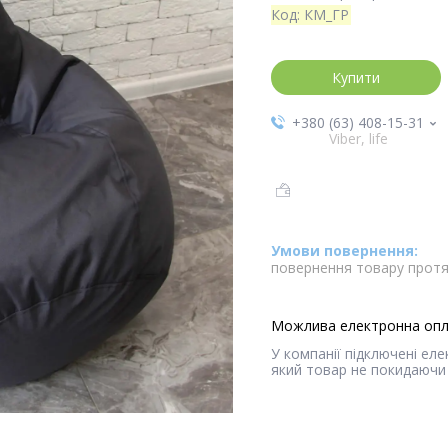
Код:
КМ_ГР
Купити
+380 (63) 408-15-31
Viber, life
повернення товару протя
У компанії підключені ел
який товар не покидаючи 