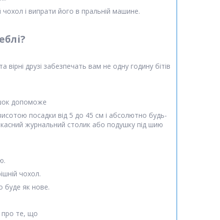
й чохол і випрати його в пральній машине.
еблі?
а вірні друзі забезпечать вам не одну годину бітів
ішок допоможе
исотою посадки від 5 до 45 см і абсолютно будь-
аркасний журнальний столик або подушку під шию
ю.
ішній чохол.
 буде як нове.
 про те, що