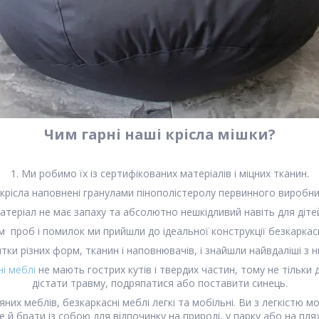
Чим гарні наші крісла мішки?
1. Ми робимо їх із сертифікованих матеріалів і міцних тканин.
 крісла наповнені гранулами пінополістеролу первинного виробни
атеріал не має запаху та абсолютно нешкідливий навіть для дітей 
 проб і помилок ми прийшли до ідеальної конструкції безкаркас
тки різних форм, тканин і наповнювачів, і знайшли найвдаліші з
і меблі
не мають гострих кутів і твердих частин, тому не тільки
дістати травму, подряпатися або поставити синець.
яних меблів, безкаркасні меблі легкі та мобільні. Ви з легкістю мо
е й брати із собою для відпочинку на природі, у парку або на пля