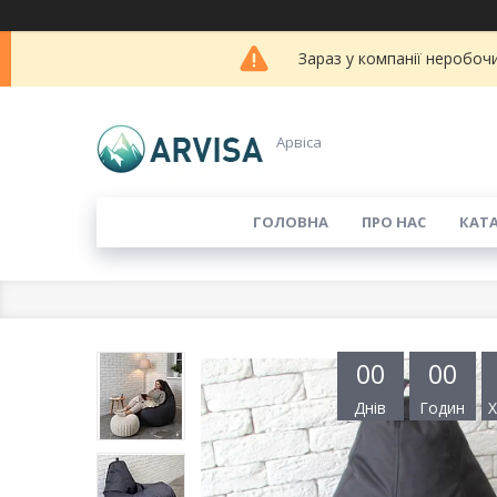
Зараз у компанії неробоч
Арвіса
ГОЛОВНА
ПРО НАС
КАТ
0
0
0
0
Днів
Годин
Х