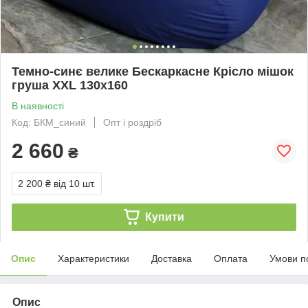
Темно-синє велике Бескаркасне Крісло мішок
груша XXL 130х160
В наявності
Код: БКМ_синий
Опт і роздріб
2 660
₴
2 200 ₴
від 10 шт.
Купити
Опис
Характеристики
Доставка
Оплата
Умови п
Опис