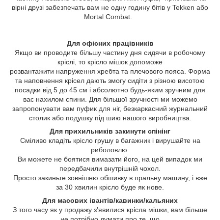
вірні друзі забезпечать вам не одну годину бітів у Tekken або
Mortal Combat.
Для офісних працівників
Якщо ви проводите більшу частину дня сидячи в робочому
кріслі, то крісло мішок допоможе
розвантажити напруження хребта та плечового пояса. Форма
та наповнення крісел дають змогу сидіти з різною висотою
посадки від 5 до 45 см і абсолютно будь-яким зручним для
вас нахилом спини. Для більшої зручності ми можемо
запропонувати вам пуфик для ніг, безкаркасний журнальний
столик або подушку під шию нашого виробництва.
Для прихильників закинути спінінг
Сміливо кладіть крісло грушу в багажник і вирушайте на
риболовлю.
Ви можете не боятися вимазати його, на цей випадок ми
передбачили внутрішній чохол.
Просто закиньте зовнішню обшивку в пральну машину, і вже
за 30 хвилин крісло буде як нове.
Для масових івантів/кавинки/кальяних
З того часу як у продажу з'явилися крісла мішки, вам більше
не потрібно думати про те, що