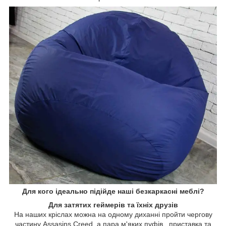
Для кого ідеально підійде наші безкаркасні меблі?
Для затятих геймерів та їхніх друзів
На наших кріслах можна на одному диханні пройти чергову
частину Assasins Creed, а пара м'яких пуфів, приставка та