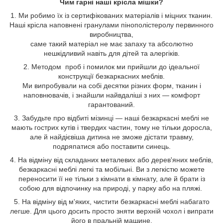
Чим гарні наші крісла мішки?
1. Ми робимо їх із сертифікованих матеріалів і міцних тканин.
Наші крісла наповнені гранулами пінополістеролу первинного
виробництва,
саме такий матеріал не має запаху та абсолютно
нешкідливий навіть для дітей та алергіків.
2. Методом проб і помилок ми прийшли до ідеальної
конструкції безкаркасних меблів.
Ми випробували на собі десятки різних форм, тканин і
наповнювачів, і знайшли найвдаліші з них — комфорт
гарантований.
3. Забудьте про відбиті мізинці — наші безкаркасні меблі не
мають гострих кутів і твердих частин, тому не тільки доросла,
але й найдієвіша дитина не зможе дістати травму,
подряпатися або поставити синець.
4. На відміну від складаних металевих або дерев'яних меблів,
безкаркасні меблі легкі та мобільні. Ви з легкістю можете
переносити її не тільки з кімнати в кімнату, але й брати із
собою для відпочинку на природі, у парку або на пляжі.
5. На відміну від м'яких, чистити безкаркасні меблі набагато
легше. Для цього досить просто зняти верхній чохол і випрати
його в пральній машине.