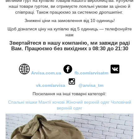
великий гурт на купівлю товарів нашого виробництва. Купуючи
наші товари гуртом, ви отримуєте лояльні умови за ціною й
співпраці. Також працюємо за системою дропшипінг.
Знижені ціни на замовлення від 10 одиниць!
Щоб дізнатися ціну на купівлю від 5 одиниць — телефонуйте
нам
Звертайтеся в нашу компанію, ми завжди раді
Вам. Працюємо без вихідних з 08:30 до 21:30
Arvisa.com.ua
fb.com/arvisatm
vk.com/arvisa
@arvisa_tm
Посилання на інші товарні категорії:
Спальні мішки
Мантії кочові
Жіночий верхній одяг
Чоловічий
верхній одяг