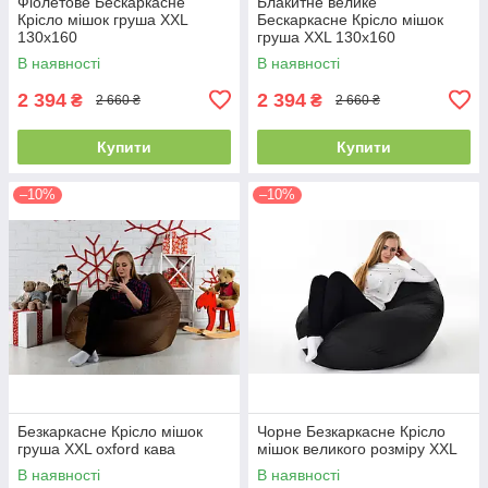
Фіолетове Бескаркасне
Блакитне велике
Крісло мішок груша XXL
Бескаркасне Крісло мішок
130х160
груша XXL 130х160
В наявності
В наявності
2 394
2 394
₴
₴
2 660 ₴
2 660 ₴
Купити
Купити
–10%
–10%
Безкаркасне Крісло мішок
Чорне Безкаркасне Крісло
груша XXL oxford кава
мішок великого розміру XXL
В наявності
В наявності