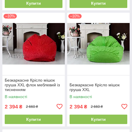
Купити
Купити
–10%
–10%
Безкаркасне Крісло мішок
груша XXL флок меблевий із
Безкаркасне Крісло мішок
тисненням
груша XXL
В наявності
В наявності
2 394
2 394
₴
₴
2 660 ₴
2 660 ₴
Купити
Купити