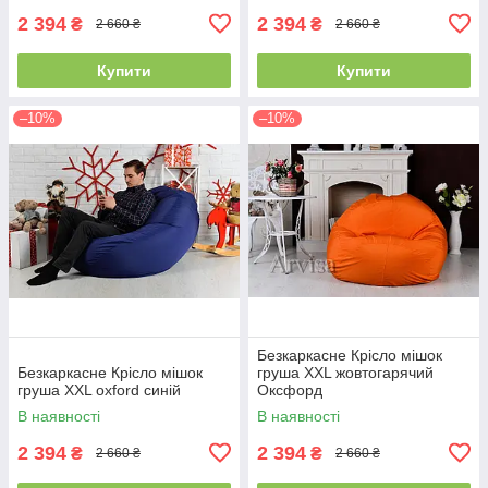
2 394
2 394
₴
₴
2 660 ₴
2 660 ₴
Купити
Купити
–10%
–10%
Безкаркасне Крісло мішок
Безкаркасне Крісло мішок
груша XXL жовтогарячий
груша XXL oxford синій
Оксфорд
В наявності
В наявності
2 394
2 394
₴
₴
2 660 ₴
2 660 ₴