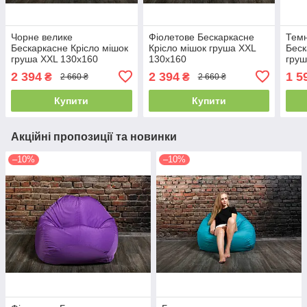
Чорне велике
Фіолетове Бескаркасне
Тем
Бескаркасне Крісло мішок
Крісло мішок груша XXL
Беск
груша XXL 130х160
130х160
груш
2 394
2 394
1 5
₴
₴
2 660 ₴
2 660 ₴
Купити
Купити
Акційні пропозиції та новинки
–10%
–10%