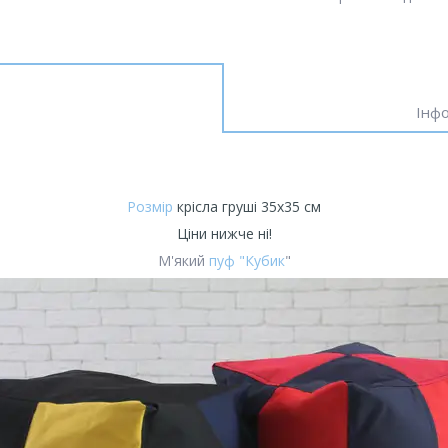
Інфо
Розмір
крісла груші 35x35 см
Ціни нижче ні!
М'який
пуф "Кубик
"