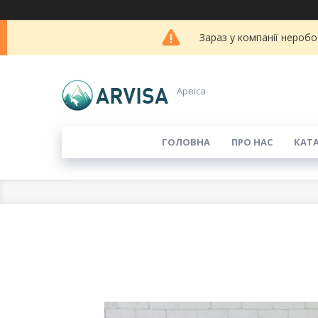
Зараз у компанії неробо
Арвіса
ГОЛОВНА
ПРО НАС
КАТ