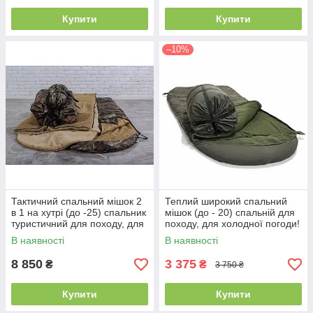
Купити
Купити
–10%
Тактичний спальний мішок 2
Теплий широкий спальний
в 1 на хутрі (до -25) спальник
мішок (до - 20) спальній для
туристичний для походу, для
походу, для холодної погоди!
холодної погоди!
В наявності
В наявності
8 850
3 375
₴
₴
3 750 ₴
Купити
Купити