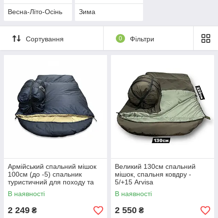
Весна-Літо-Осінь
Зима
Сортування
0
Фільтри
Армійський спальний мішок
Великий 130см спальний
100см (до -5) спальник
мішок, спальня ковдру -
туристичний для походу та
5/+15 Arvisa
риболовлі
В наявності
В наявності
2 249
2 550
₴
₴