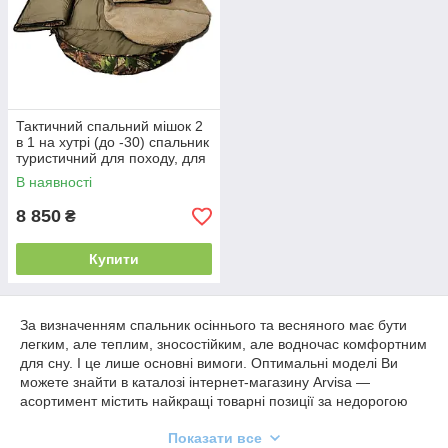
Тактичний спальний мішок 2
в 1 на хутрі (до -30) спальник
туристичний для походу, для
холодної погоди!
В наявності
8 850
₴
Купити
За визначенням спальник осіннього та весняного має бути
легким, але теплим, зносостійким, але водночас комфортним
для сну. І це лише основні вимоги. Оптимальні моделі Ви
можете знайти в каталозі інтернет-магазину Arvisa —
асортимент містить найкращі товарні позиції за недорогою
ціною. Але варто розуміти, що універсальних спальників
Показати все
немає. Вибір має базуватися на особливостях погодних умов